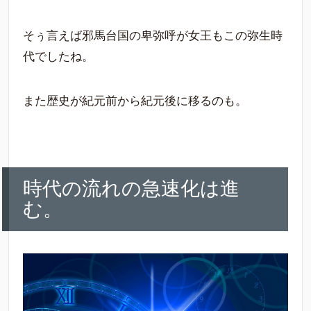
そぅ言えば邪馬台国の卑弥呼が女王もこの弥生時
代でしたね。
また歴史が紀元前から紀元後に移るのも。
時代の流れの急速化は進
む。