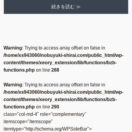
続きを読む ≫
Warning
: Trying to access array offset on false in
/home/xs943060/nobuyuki-shirai.com/public_html/wp-
content/themes/xeory_extension/lib/functions/bzb-
functions.php
on line
288
Warning
: Trying to access array offset on false in
/home/xs943060/nobuyuki-shirai.com/public_html/wp-
content/themes/xeory_extension/lib/functions/bzb-
functions.php
on line
290
class="col-md-4" role="complementary"
itemscope="itemscope"
itemtype="http://schema.org/WPSideBar">