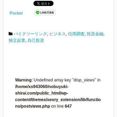
Pocket
バイクツーリング
,
ビジネス
,
信用調査
,
投資金融
,
独立起業
,
自己投資
Warning
: Undefined array key "disp_views" in
/home/xs943060/nobuyuki-
shirai.com/public_html/wp-
content/themes/xeory_extension/lib/functio
ns/postviews.php
on line
647