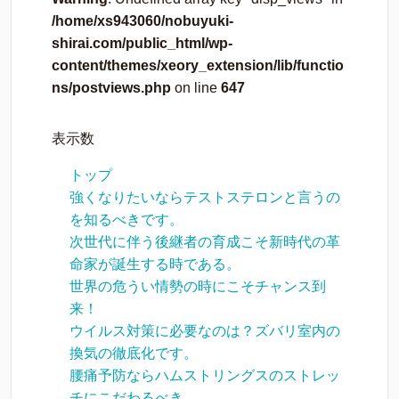
/home/xs943060/nobuyuki-
shirai.com/public_html/wp-
content/themes/xeory_extension/lib/functio
ns/postviews.php
on line
647
表示数
トップ
強くなりたいならテストステロンと言うの
を知るべきです。
次世代に伴う後継者の育成こそ新時代の革
命家が誕生する時である。
世界の危うい情勢の時にこそチャンス到
来！
ウイルス対策に必要なのは？ズバリ室内の
換気の徹底化です。
腰痛予防ならハムストリングスのストレッ
チにこだわるべき。