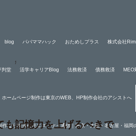
blog
パパママハック
おためしプラス
株式会社Rim En
憶力を上げるべきである。
評判堂
活学キャリアBlog
法務救済
債務救済
ME
ホームページ制作は東京のWEB、HP制作会社のアシストへ
ても記憶力を上げるべきで
制作なら株式会社エス・ケイ通信｜東京・大阪・名古屋・福岡