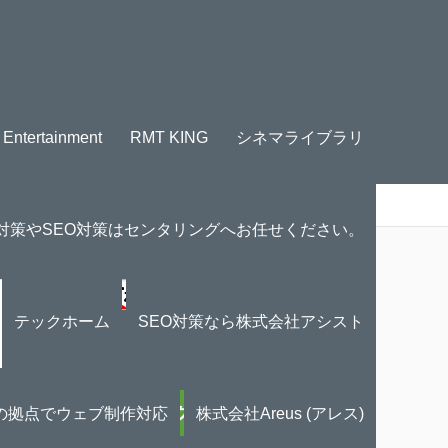
tertainment
RMT KING
シネマライブラリ
O対策やSEO対策はセンタリングへお任せください。
にほんブログ村
テックホーム
SEO対策なら株式会社アシスト
の拠点でウェブ制作対応
株式会社Areus (アレス)