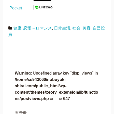
Pocket
健康
,
恋愛＝ロマンス
,
日常生活
,
社会
,
美容
,
自己投
資
Warning
: Undefined array key "disp_views" in
/home/xs943060/nobuyuki-
shirai.com/public_html/wp-
content/themes/xeory_extension/lib/functio
ns/postviews.php
on line
647
表示数