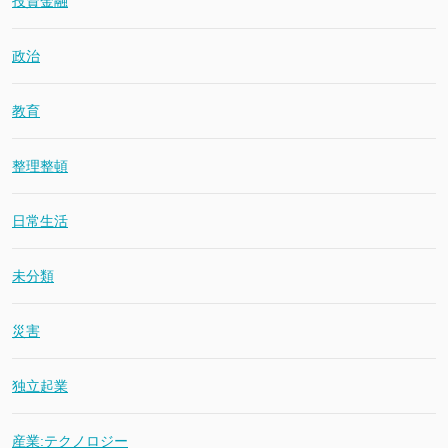
投資金融
政治
教育
整理整頓
日常生活
未分類
災害
独立起業
産業:テクノロジー